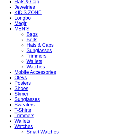
Hats & Cap
Jewelries
KID'S ZONE
Longbo
Megir
MEN'S
Bags
Belts
Hats & Caps
Sunglasses
Trimmers
Wallets
Watches
Mobile Accessories
Olevs
Posters
Shoes
Skmei
Sunglasses
Sweaters
T-Shirts
Trimmers
Wallets
Watches
Smart Watches