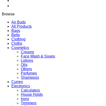
quantity
Browse
Air Buds
All Products
Bags
Belts
Clothing
Cloths
Cosmetics
Creams
Face Wash & Soaps
Lotions
Oils
Others
Perfumes
Shampoos
Curren
Electronics
Calculators
House Holds
Irons
Trimmers