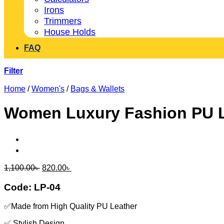
Irons
Trimmers
House Holds
FAQ
Filter
Home
/
Women's
/
Bags & Wallets
Women Luxury Fashion PU L
Original
Current
1,100.00
৳
820.00
৳
price
price
was:
is:
Code: LP-04
1,100.00৳ .
820.00৳ .
✅Made from High Quality PU Leather
✅ Stylish Design